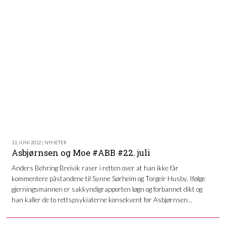
13. JUNI 2012 | NYHETER
Asbjørnsen og Moe #ABB #22. juli
Anders Behring Breivik raser i retten over at han ikke får
kommentere påstandene til Synne Sørheim og Torgeir Husby. Ifølge
gjerningsmannen er sakkyndigrapporten løgn og forbannet dikt og
han kaller de to rettspsykiaterne konsekvent for Asbjørnsen…