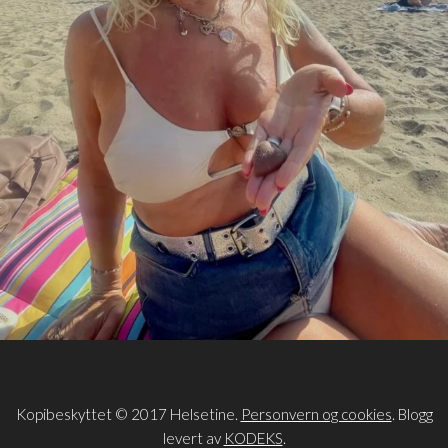
Kopibeskyttet © 2017 Helsetine.
Personvern og cookies
. Blogg
levert av
KODEKS
.