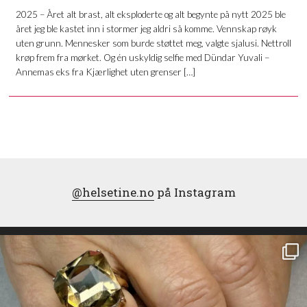
2025 – Året alt brast, alt eksploderte og alt begynte på nytt 2025 ble
året jeg ble kastet inn i stormer jeg aldri så komme. Vennskap røyk
uten grunn. Mennesker som burde støttet meg, valgte sjalusi. Nettroll
krøp frem fra mørket. Og én uskyldig selfie med Dündar Yuvali –
Annemas eks fra Kjærlighet uten grenser […]
@helsetine.no
på Instagram