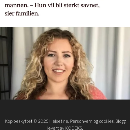
Kopibeskyttet © 2025 Helsetine.
Personvern og cookies
. Blogg
levert av
KODEKS
.