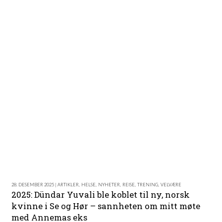
28. DESEMBER 2025 | ARTIKLER
,
HELSE
,
NYHETER
,
REISE
,
TRENING
,
VELVÆRE
2025: Dündar Yuvali ble koblet til ny, norsk
kvinne i Se og Hør – sannheten om mitt møte
med Annemas eks