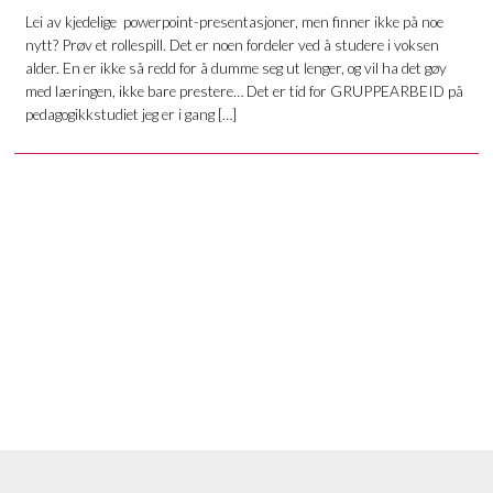
Lei av kjedelige powerpoint-presentasjoner, men finner ikke på noe
nytt? Prøv et rollespill. Det er noen fordeler ved å studere i voksen
alder. En er ikke så redd for å dumme seg ut lenger, og vil ha det gøy
med læringen, ikke bare prestere… Det er tid for GRUPPEARBEID på
pedagogikkstudiet jeg er i gang […]