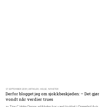
17. SEPTEMBER 2019 | ARTIKLER
,
HELSE
,
NYHETER
Derfor blogget jeg om sjokkbeskjeden: – Det gjør
vondt når verdier trues
av Tine C Holm Denne artikkelen har vært trykket i Oppegård Avis.