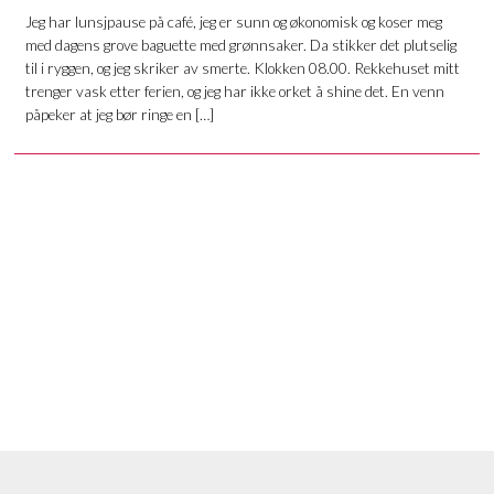
Jeg har lunsjpause på café, jeg er sunn og økonomisk og koser meg
med dagens grove baguette med grønnsaker. Da stikker det plutselig
til i ryggen, og jeg skriker av smerte. Klokken 08.00. Rekkehuset mitt
trenger vask etter ferien, og jeg har ikke orket å shine det. En venn
påpeker at jeg bør ringe en […]