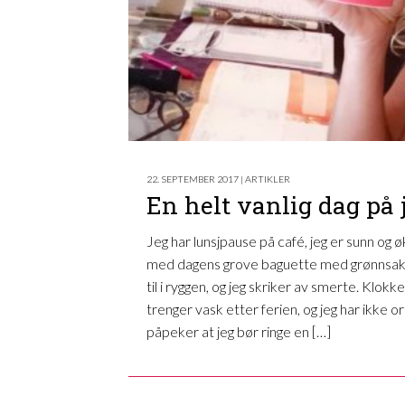
22. SEPTEMBER 2017 | ARTIKLER
En helt vanlig dag på
Jeg har lunsjpause på café, jeg er sunn og
med dagens grove baguette med grønnsaker
til i ryggen, og jeg skriker av smerte. Klok
trenger vask etter ferien, og jeg har ikke o
påpeker at jeg bør ringe en […]