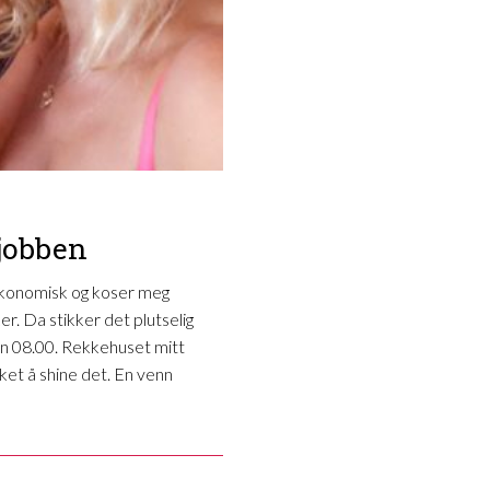
 jobben
 økonomisk og koser meg
. Da stikker det plutselig
ken 08.00. Rekkehuset mitt
rket å shine det. En venn