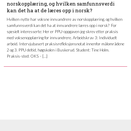
norskopplæring, og hvilken samfunnsverdi
kan det ha at de læres opp i norsk?
Hvilken nytte har voksne innvandrere av norskopplæring, og hvilken
samfunnsverdi kan det ha at innvandrere læres opp i norsk? For
spesielt interesserte: Her er PPU-oppgaven jeg skrev etter praksis
med voksenopplæring for innvandrere. Arbeidskrav 3: Individuelt
arbeid. Intervjubasert praksisrefleksjonsnotat innenfor målområdene
2 og 3. PPU deltid, høgskolen i Buskerud. Student: Tine Holm.
Praksis-sted: OKS – […]