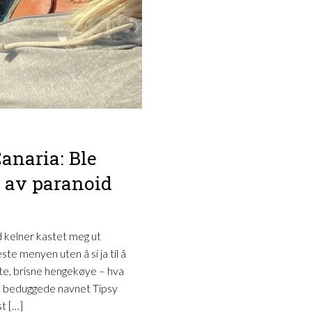
anaria: Ble
r av paranoid
 kelner kastet meg ut
e menyen uten å si ja til å
te, brisne hengekøye – hva
t beduggede navnet Tipsy
t […]