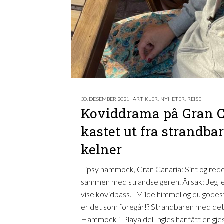
30. DESEMBER 2021 | ARTIKLER
,
NYHETER
,
REISE
Koviddrama på Gran C
kastet ut fra strandba
kelner
Tipsy hammock, Gran Canaria: Sint og redd
sammen med strandselgeren. Årsak: Jeg lest
vise kovidpass. Milde himmel og du godes
er det som foregår!? Strandbaren med de
Hammock i Playa del Ingles har fått en gjes