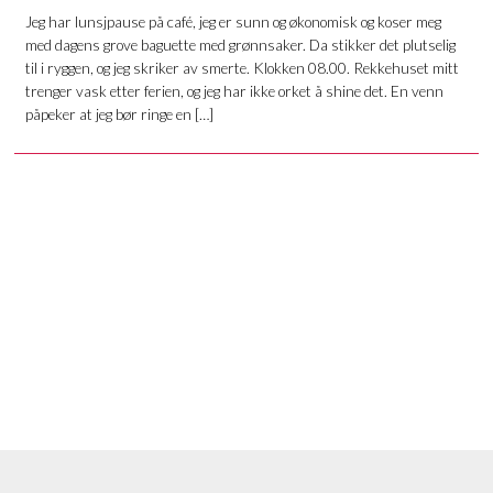
Jeg har lunsjpause på café, jeg er sunn og økonomisk og koser meg
med dagens grove baguette med grønnsaker. Da stikker det plutselig
til i ryggen, og jeg skriker av smerte. Klokken 08.00. Rekkehuset mitt
trenger vask etter ferien, og jeg har ikke orket å shine det. En venn
påpeker at jeg bør ringe en […]