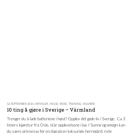
12. SEPTEMBER 2016 | ARTIKLER
,
HELSE
,
REISE
,
TRENING
,
VELVÆRE
10 ting å gjøre i Sverige – Värmland
Trenger du å lade batteriene i høst? Opplev det gode liv i Sverige. Ca 3
timers kjøretur fra Oslo, står opplevelsene i kø. I Sunne og omegn kan
du være prinsesse for en dag på en luksuriøs herregård, nyte