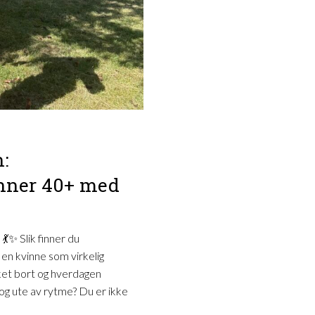
n:
inner 40+ med
💃✨ Slik finner du
 en kvinne som virkelig
kket bort og hverdagen
 og ute av rytme? Du er ikke