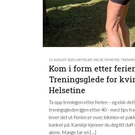
11. AUGUST 2025 | ARTIKLER
,
HELSE
,
NYHETER
,
TRENING
Kom i form etter ferie
Treningsglede for kv
Helsetine
Ta opp treningen etter ferien – og elsk det! 
treningsgleden igjen etter 40– med tips fra
lever det ut Ferien er over, bikinien er pa
banker på. Kanskje kjenner du deg litt daff
alene. Mange tar en […]