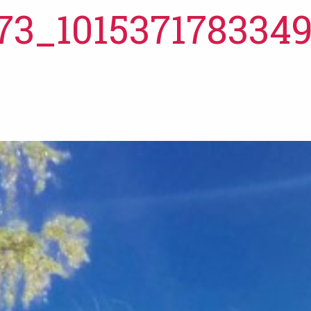
73_101537178334