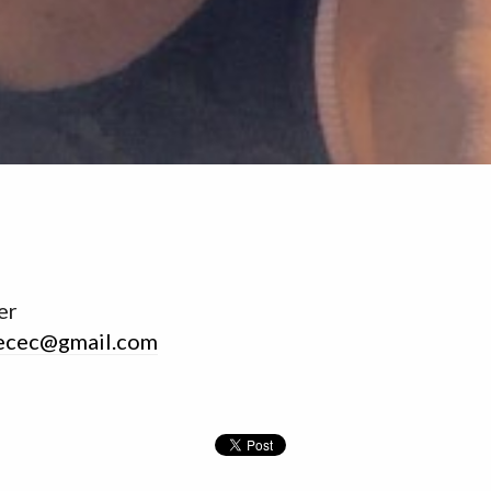
er
ecec@gmail.com