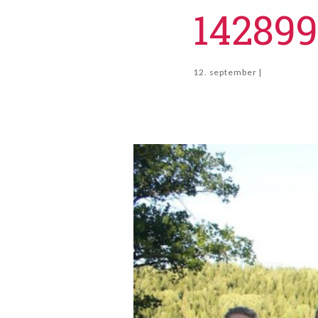
14289
12. september |