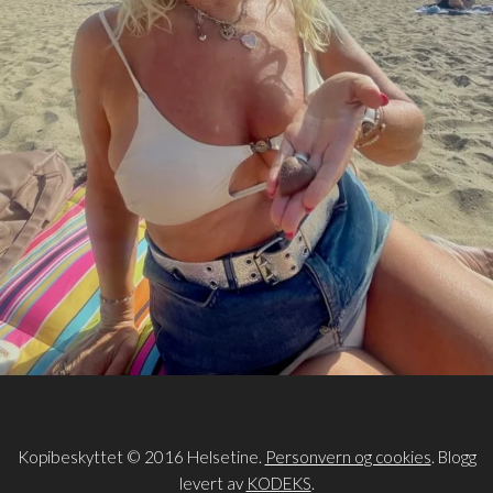
Kopibeskyttet © 2016 Helsetine.
Personvern og cookies
. Blogg
levert av
KODEKS
.