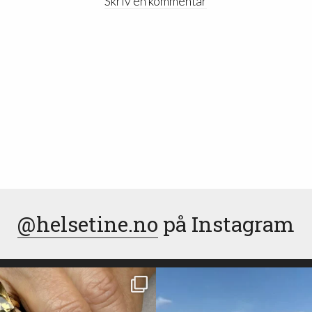
Skriv en kommentar
@helsetine.no
på Instagram