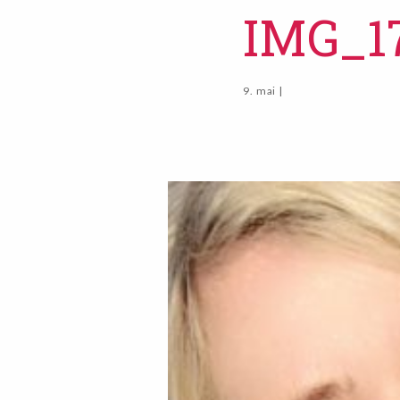
IMG_1
9. mai |