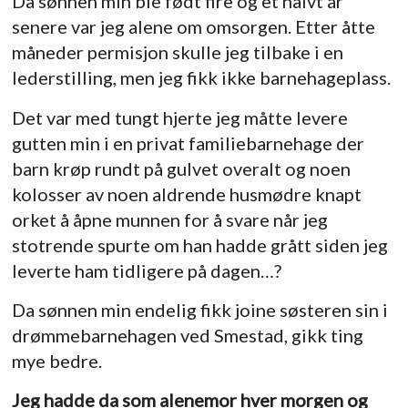
Da sønnen min ble født fire og et halvt år
senere var jeg alene om omsorgen. Etter åtte
måneder permisjon skulle jeg tilbake i en
lederstilling, men jeg fikk ikke barnehageplass.
Det var med tungt hjerte jeg måtte levere
gutten min i en privat familiebarnehage der
barn krøp rundt på gulvet overalt og noen
kolosser av noen aldrende husmødre knapt
orket å åpne munnen for å svare når jeg
stotrende spurte om han hadde grått siden jeg
leverte ham tidligere på dagen…?
Da sønnen min endelig fikk joine søsteren sin i
drømmebarnehagen ved Smestad, gikk ting
mye bedre.
Jeg hadde da som alenemor hver morgen og