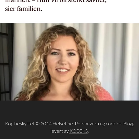
Kopibeskyttet © 2014 Helsetine.
Personvern og cookies
. Blogg
levert av
KODEKS
.