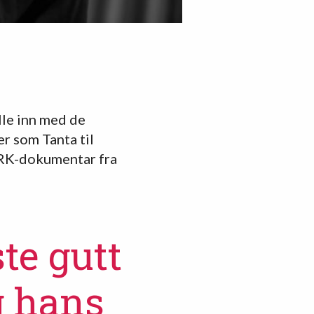
lle inn med de
er som Tanta til
NRK-dokumentar fra
te gutt
g hans