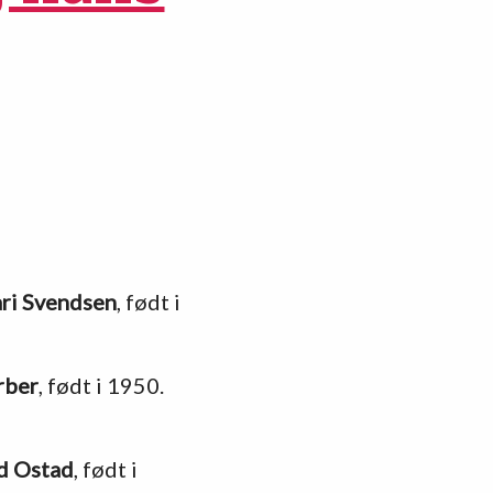
ri Svendsen
, født i
rber
, født i 1950.
d Ostad
, født i