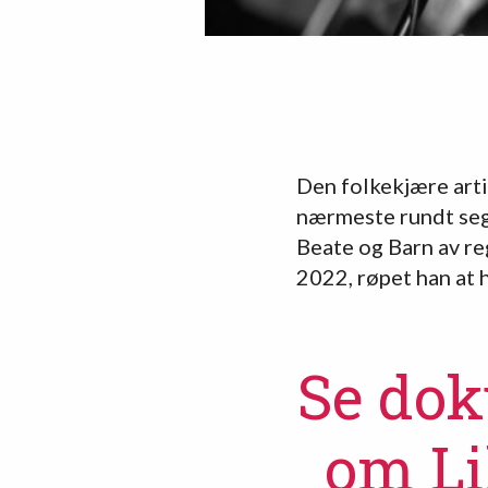
Den folkekjære artis
nærmeste rundt seg.
Beate og Barn av r
2022, røpet han at h
Se dok
om
Li