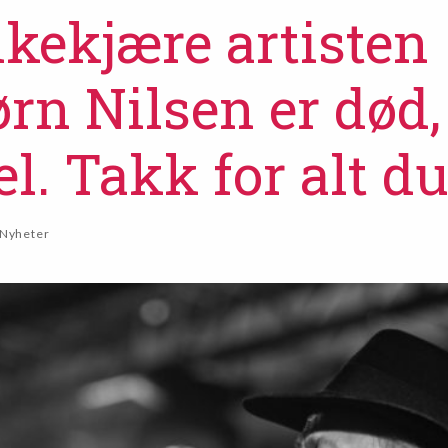
lkekjære artisten
ørn Nilsen er død,
. Takk for alt du
Nyheter