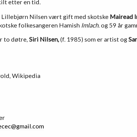
lt etter en tid.
 Lillebjørn Nilsen vært gift med skotske
Mairead 
skotske folkesangeren Hamish
Imlach
. og 59 år gam
r to døtre,
Siri Nilsen,
(f. 1985) som er artist og
Sar
vold, Wikipedia
er
ecec@gmail.com