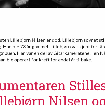
ten Lillebjørn Nilsen er død. Lillebjørn sovnet sti
 Han ble 73 år gammel. Lillebjørn var kjent for låt
egnbuen. Han var en del av Gitarkameratene. I en 
an ble operert for kreft for endel år tilbake.
umentaren Stilles
llebjørn Nilsen o