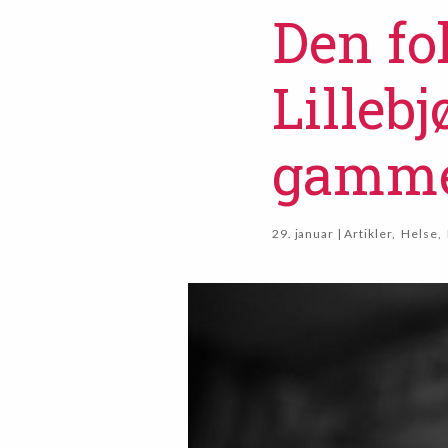
Den fo
Lillebj
gammel
29. januar | Artikler
,
Helse
,