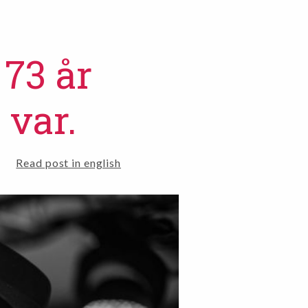
 73 år
 var.
Read post in english