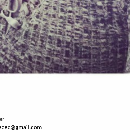
er
ecec@gmail.com