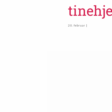
tinehje
20. februar |