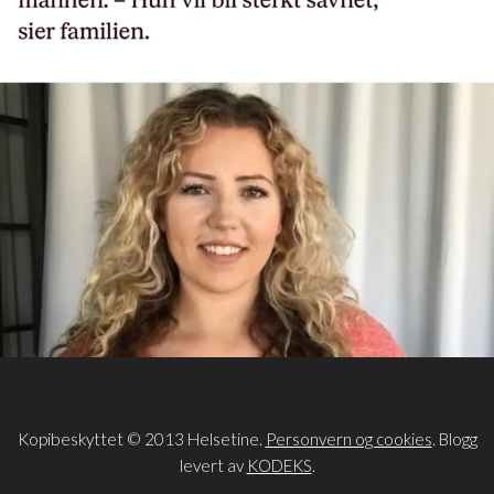
Kopibeskyttet © 2013 Helsetine.
Personvern og cookies
. Blogg
levert av
KODEKS
.