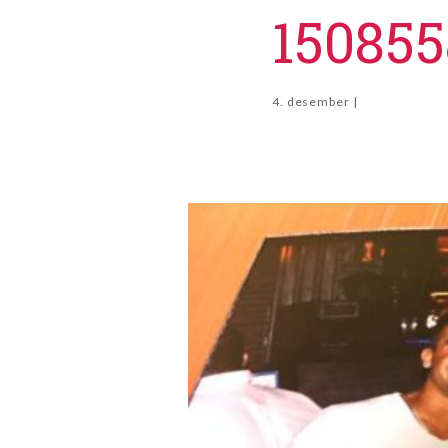
15085
4. desember |