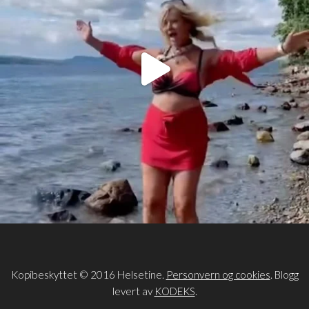
Kopibeskyttet © 2016 Helsetine.
Personvern og cookies
. Blogg
levert av
KODEKS
.