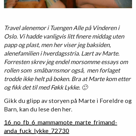
Travel alenemor i Tuengen Alle på Vinderen i
Oslo. Vi hadde vanligvis litt finere middag uten
papp og plast, men her viser jeg baksiden,
alenefamilien i hverdagsstria. Lært av Marte.
Forresten skrev jeg endel morsomme essays om
rollen som småbarnsmor også, men forlaget
trodde ikke helt på boken. Bra at Marte kom etter
og fikk det til med Føkk Lykke. 🙂
Gikk du glipp av storyen på Marte i Foreldre og
Barn, kan du lese den her.
16_no_fb_6_mammamote_marte_frimand-
anda_fuck_lykke_72730