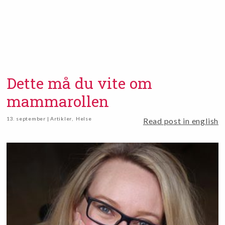
Dette må du vite om
mammarollen
13. september | Artikler
,
Helse
Read post in english