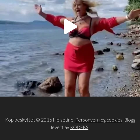
Kopibeskyttet © 2016 Helsetine.
Personvern og cookies
. Blogg
levert av
KODEKS
.