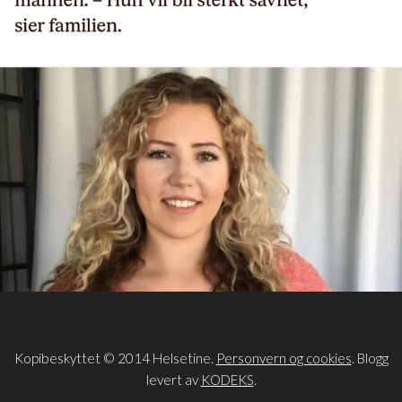
Kopibeskyttet © 2014 Helsetine.
Personvern og cookies
. Blogg
levert av
KODEKS
.