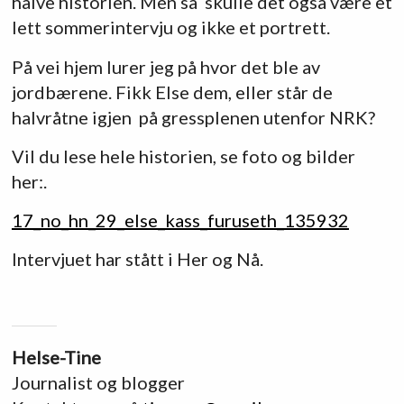
halve historien. Men så skulle det også være et
lett sommerintervju og ikke et portrett.
På vei hjem lurer jeg på hvor det ble av
jordbærene. Fikk Else dem, eller står de
halvråtne igjen på gressplenen utenfor NRK?
Vil du lese hele historien, se foto og bilder
her:.
17_no_hn_29_else_kass_furuseth_135932
Intervjuet har stått i Her og Nå.
Helse-Tine
Journalist og blogger