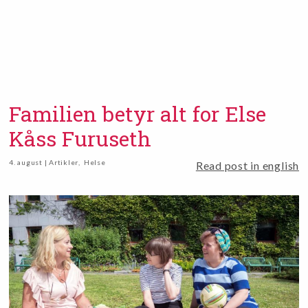
Familien betyr alt for Else
Kåss Furuseth
4. august | Artikler
,
Helse
Read post in english