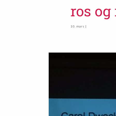
ros og
10. mars |