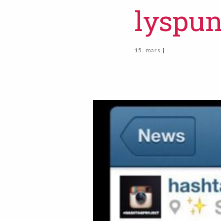
lyspun
15. mars |