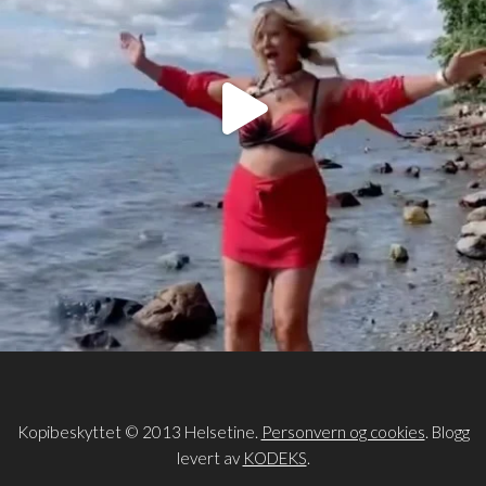
Kopibeskyttet © 2013 Helsetine.
Personvern og cookies
. Blogg
levert av
KODEKS
.