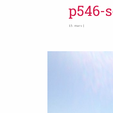
p546-s
15. mars |