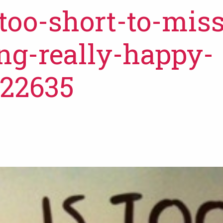
-too-short-to-mis
ng-really-happy-
922635