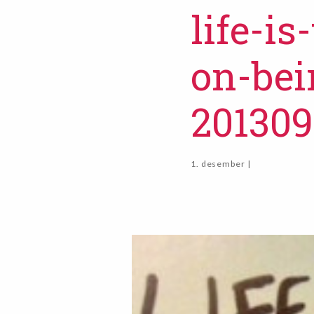
life-is
on-bei
20130
1. desember |