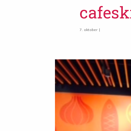
cafesk
7. oktober |