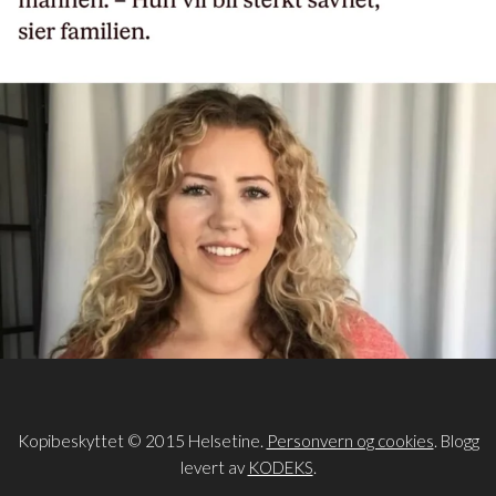
Kopibeskyttet © 2015 Helsetine.
Personvern og cookies
. Blogg
levert av
KODEKS
.