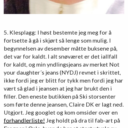
5. Klesplagg: I høst bestemte jeg meg for å
fortsette å gå i skjørt så lenge som mulig. I
begynnelsen av desember måtte buksene på,
det var for kaldt. I alt snøværet er det iallfall
for kaldt, og min yndlingsjeans av merket Not
your daughter´s jeans (NYDJ) revnet i skrittet,
ikke fordi jeg er blitt for tykk men fordi jeg har
vært så glad i jeansen at jeg har brukt den i
filler. Den eneste butikken på Ski storsenter
som førte denne jeansen, Claire DK er lagt ned.
Utgjort. Jeg googlet og kom omsider over en
forhandlerliste!
Jeg holdt på dra til fab-art på