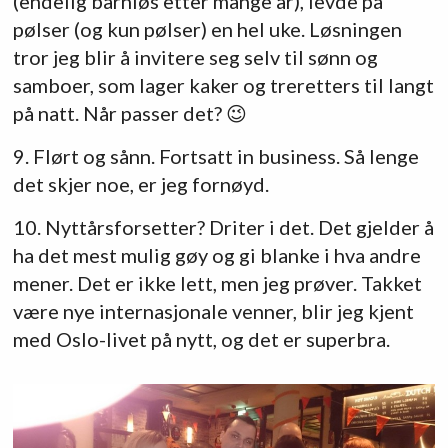
(endelig barnløs etter mange år), levde på
pølser (og kun pølser) en hel uke. Løsningen
tror jeg blir å invitere seg selv til sønn og
samboer, som lager kaker og treretters til langt
på natt. Når passer det? 😉
9. Flørt og sånn. Fortsatt in business. Så lenge
det skjer noe, er jeg fornøyd.
10. Nyttårsforsetter? Driter i det. Det gjelder å
ha det mest mulig gøy og gi blanke i hva andre
mener. Det er ikke lett, men jeg prøver. Takket
være nye internasjonale venner, blir jeg kjent
med Oslo-livet på nytt, og det er superbra.