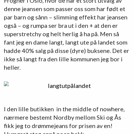
Frogner i Oslo, hvor de har et stort utvalg av
denne jeansen som passer oss som har født et
par barn og sånn – slimming effekt har jeansen
også – og rumpa ser bra ut i den + at den er
superstretchy og helt herlig å ha på. Men så
fant jeg en dame langt, langt ute på landet som
hadde 40% salg på disse (dyre) buksene. Det er
ikke så langt fra den lille kommunen jeg bor i
heller.
I den lille butikken in the middle of nowhere,
nærmere bestemt Nordby mellom Ski og Ås
fikk jeg to drømmejeans for prisen av en!
Humøret steg ennå noen hakk.