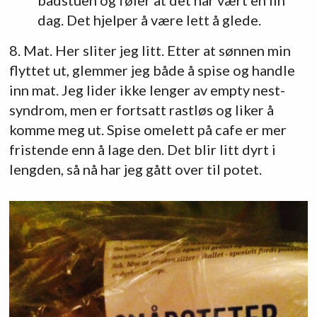
badstuen og føler at det har vært en fin
dag. Det hjelper å være lett å glede.
8. Mat. Her sliter jeg litt. Etter at sønnen min
flyttet ut, glemmer jeg både å spise og handle
inn mat. Jeg lider ikke lenger av empty nest-
syndrom, men er fortsatt rastløs og liker å
komme meg ut. Spise omelett på cafe er mer
fristende enn å lage den. Det blir litt dyrt i
lengden, så nå har jeg gått over til potet.