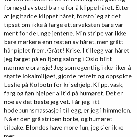
fornøyd av sted b a r e for å klippe håret. Etter
at jeg hadde klippet håret, forsto jeg at det
tipset om ikke å farge etterveksten bare var
ment for de unge jentene. Min stripe var ikke
bare mørkere enn resten av håret, men grått
hår piplet frem. Grått! Krise. I tillegg var håret
jeg farget på en fjong salong i Oslo blitt
nærmere oransje! Jeg som egentlig ikke liker å
støtte lokalmiljøet, gjorde retrett og oppsøkte
Leslie på Kolbotn for krisehjelp. Klipp, vask,
farg og føn hjelper alltid på humøret. Det er
noe av det beste jeg vet. Får jeg litt
hodebunnsmassasje i tillegg, er jeg i himmelen.
Nå er den grå stripen borte, og humøret
tilbake. Blondes have more fun, jeg sier ikke
mer.