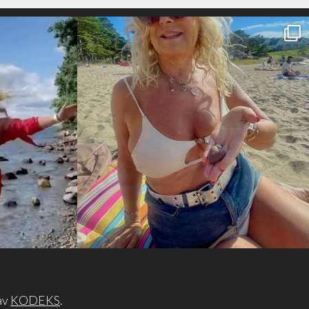
 av
KODEKS
.