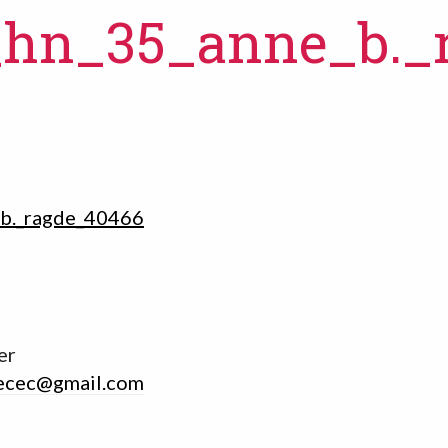
_hn_35_anne_b._
b._ragde_40466
er
ecec@gmail.com