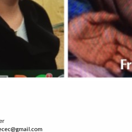
er
ecec@gmail.com