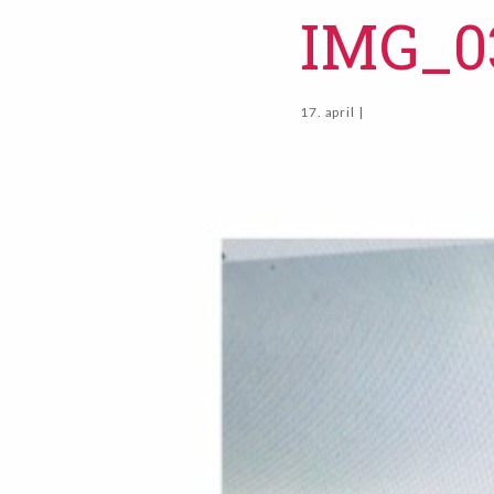
IMG_0
17. april |