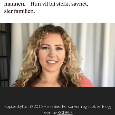
Kopibeskyttet © 2016 Helsetine.
Personvern og cookies
. Blogg
levert av
KODEKS
.