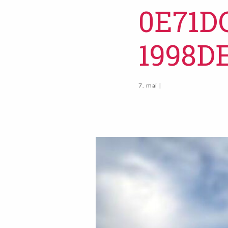
0E71D
1998D
7. mai |