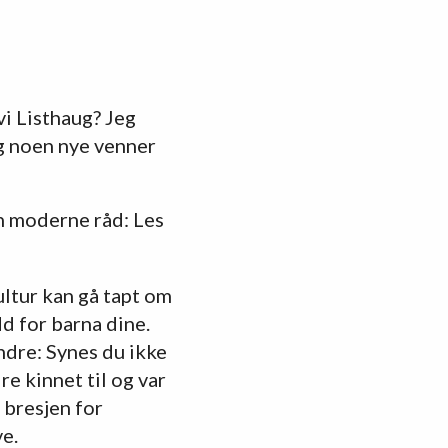
vi Listhaug? Jeg
eg noen nye venner
en moderne råd: Les
ultur kan gå tapt om
d for barna dine.
ndre: Synes du ikke
e kinnet til og var
i bresjen for
ve.