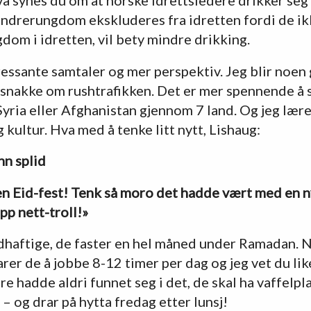
andrerungdom ekskluderes fra idretten fordi de ik
dom i idretten, vil bety mindre drikking.
ressante samtaler og mer perspektiv. Jeg blir noen 
 snakke om rushtrafikken. Det er mer spennende å
 Syria eller Afghanistan gjennom 7 land. Og jeg læ
 kultur. Hva med å tenke litt nytt, Lishaug:
nn splid
l en Eid-fest! Tenk så moro det hadde vært med en n
pp nett-troll!»
dhaftige, de faster en hel måned under Ramadan. 
arer de å jobbe 8-12 timer per dag og jeg vet du lik
 hadde aldri funnet seg i det, de skal ha vaffelpl
– og drar på hytta fredag etter lunsj!