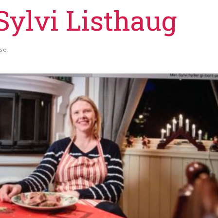
Sylvi Listhaug
se