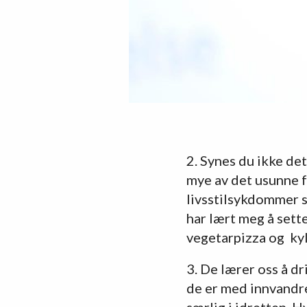
2. Synes du ikke det
mye av det usunne 
livsstilsykdommer s
har lært meg å sette
vegetarpizza og kyl
3. De lærer oss å d
de er med innvandre
særlig i idretten. H