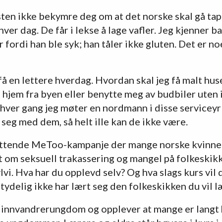
sten ikke bekymre deg om at det norske skal gå tap
ver dag. De får i lekse å lage vafler. Jeg kjenner b
r fordi han ble syk; han tåler ikke gluten. Det er 
 få en lettere hverdag. Hvordan skal jeg få malt huset
i hjem fra byen eller benytte meg av budbiler uten
 hver gang jeg møter en nordmann i disse servicey
seg med dem, så helt ille kan de ikke være.
fattende MeToo-kampanje der mange norske kvinner
lt om seksuell trakassering og mangel på folkeskikk
vi. Hva har du opplevd selv? Og hva slags kurs vil 
ydelig ikke har lært seg den folkeskikken du vil 
t innvandrerungdom og opplever at mange er langt