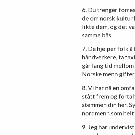
6. Du trenger forre
de om norsk kultur h
likte dem, og det va
samme bås.
7. De hjelper folk å
håndverkere, ta tax
går lang tid mellom
Norske menn gifter 
8. Vi har nå en om
stått frem og forta
stemmen din her, Syl
nordmenn som helt t
9. Jeg har undervis