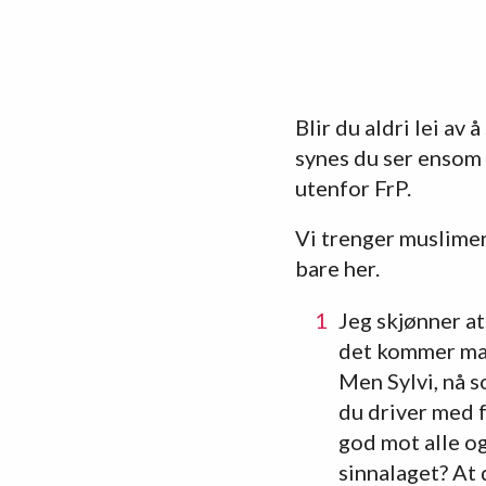
Blir du aldri lei av
synes du ser ensom
utenfor FrP.
Vi trenger muslimen
bare her.
Jeg skjønner at
det kommer mang
Men Sylvi, nå s
du driver med f
god mot alle og 
sinnalaget? At d