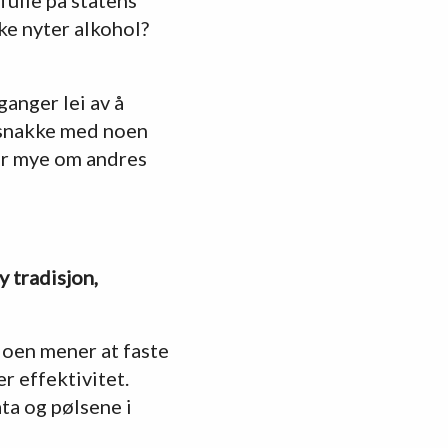
ke nyter alkohol?
ganger lei av å
 snakke med noen
rer mye om andres
y tradisjon,
Noen mener at faste
er effektivitet.
ata og pølsene i