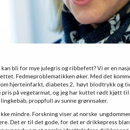
 kan bli for mye julegris og ribbefett? Vi er en nasj
fettet. Fedmeproblematikken øker. Med det komm
om hjerteinfarkt, diabetes 2, høyt blodtrykk og t
 pris på vegetarmat, og jeg har kuttet rødt kjøtt til
lingkebab, proppfull av sunne grønnsaker.
rikke mindre. Forskning viser at norske ungdommer
re. Det er til det gode, for det er drikkepress bl
va synes du om at norske idrettsledere drikker seg 