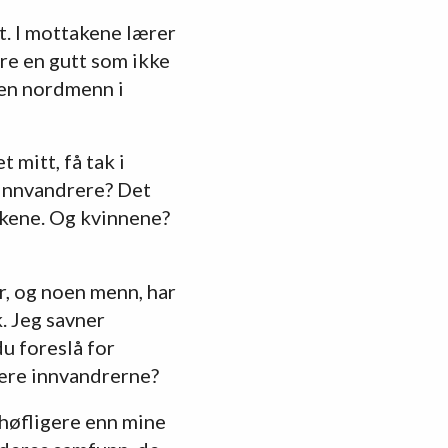
t. I mottakene lærer
are en gutt som ikke
noen nordmenn i
 mitt, få tak i
 innvandrere? Det
rkene. Og kvinnene?
, og noen menn, har
. Jeg savner
du foreslå for
lære innvandrerne?
 høfligere enn mine