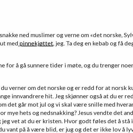
 å snakke ned muslimer og verne om «det norske, Syl
 ut med
pinnekjøttet
, jeg. Ta deg en kebab og få d
e for å gå sunnere tider i møte, og du trenger no
 du verner om det norske og er redd for at norsk k
e innvandrere hit. Jeg skjønner også at du er red
om det går mot jul og vi skal være snille med hvera
or mye hets og nedsnakking? Jesus vendte det andr
jeg vet at du er kristen. Hvor godt føles det å stå 
u vant på å være blid, er jug og det er ikke lov å ly