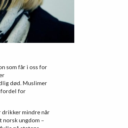
on som får i oss for
er
idlig død. Muslimer
 fordel for
 drikker mindre når
ant norsk ungdom –
fulle på statens