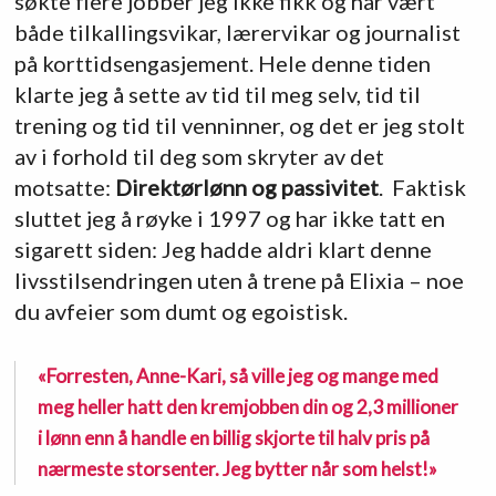
søkte flere jobber jeg ikke fikk og har vært
både tilkallingsvikar, lærervikar og journalist
på korttidsengasjement. Hele denne tiden
klarte jeg å sette av tid til meg selv, tid til
trening og tid til venninner, og det er jeg stolt
av i forhold til deg som skryter av det
motsatte:
Direktørlønn og passivitet
. Faktisk
sluttet jeg å røyke i 1997 og har ikke tatt en
sigarett siden: Jeg hadde aldri klart denne
livsstilsendringen uten å trene på Elixia – noe
du avfeier som dumt og egoistisk.
«Forresten, Anne-Kari, så ville jeg og mange med
meg heller hatt den kremjobben din og 2,3 millioner
i lønn enn å handle en billig skjorte til halv pris på
nærmeste storsenter. Jeg bytter når som helst!»