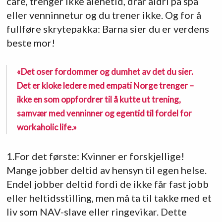
café, trenger ikke alenetid, drar aldri på spa
eller venninnetur og du trener ikke. Og for å
fullføre skrytepakka: Barna sier du er verdens
beste mor!
«Det oser fordommer og dumhet av det du sier.
Det er kloke ledere med empati Norge trenger –
ikke en som oppfordrer til å kutte ut trening,
samvær med venninner og egentid til fordel for
workaholic life.»
1.For det første: Kvinner er forskjellige!
Mange jobber deltid av hensyn til egen helse.
Endel jobber deltid fordi de ikke får fast jobb
eller heltidsstilling, men må ta til takke med et
liv som NAV-slave eller ringevikar. Dette