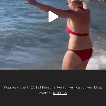
Kopibeskyttet © 2012 Helsetine.
Personvern og cookies
. Blogg
levert av
KODEKS
.