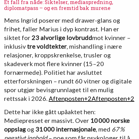
Et fall fra nåde: Siktelser, mediaspredning,
diplomatpass – og en fremtid bak murene
Mens Ingrid poserer med drawer-glans og
frihet, faller Marius i dyp kontrast. Han er
siktet for
23 alvorlige lovbrudd
mot kvinner –
inklusiv
tre voldtekter
, mishandling i nære
relasjoner, kroppskrenkelse, trusler og
skadeverk mot flere kvinner (15–20
fornærmede). Politiet har avsluttet
etterforskningen – rundt 60 vitner og digitale
spor utgjør bevisgrunnlaget til en mulig
rettssak i 2026.
Aftenposten
+2
Aftenposten
+2
Dette har ikke gått upåaktet hen:
Mediepresset er massivt. Over
10 000 norske
oppslag
og
31 000 internasjonale
, med
67 %
negativt innhold
– noe som får psykologer til å