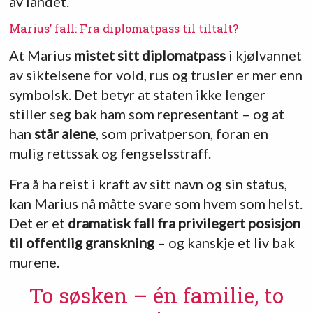
av landet.
Marius’ fall: Fra diplomatpass til tiltalt?
At Marius
mistet sitt diplomatpass
i kjølvannet
av siktelsene for vold, rus og trusler er mer enn
symbolsk. Det betyr at staten ikke lenger
stiller seg bak ham som representant – og at
han
står alene
, som privatperson, foran en
mulig rettssak og fengselsstraff.
Fra å ha reist i kraft av sitt navn og sin status,
kan Marius nå måtte svare som hvem som helst.
Det er et
dramatisk fall fra privilegert posisjon
til offentlig granskning
– og kanskje et liv bak
murene.
To søsken – én familie, to