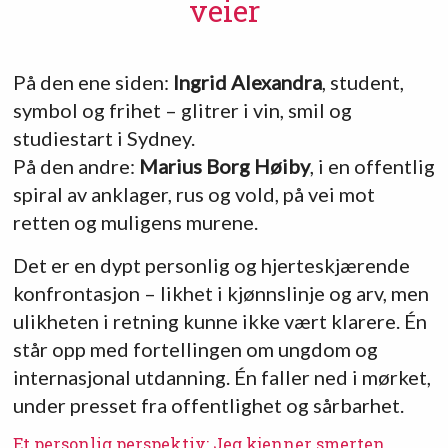
veier
På den ene siden:
Ingrid Alexandra
, student,
symbol og frihet – glitrer i vin, smil og
studiestart i Sydney.
På den andre:
Marius Borg Høiby
, i en offentlig
spiral av anklager, rus og vold, på vei mot
retten og muligens murene.
Det er en dypt personlig og hjerteskjærende
konfrontasjon – likhet i kjønnslinje og arv, men
ulikheten i retning kunne ikke vært klarere. Én
står opp med fortellingen om ungdom og
internasjonal utdanning. Én faller ned i mørket,
under presset fra offentlighet og sårbarhet.
Et personlig perspektiv: Jeg kjenner smerten