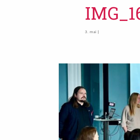
IMG_1
3. mai |