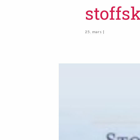
stoffsk
25. mars |