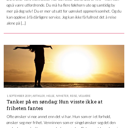
også være utfordrende. Du må ha flere følehorn ute og samtidig by
mer på deg selv! Du er mer utsatt for uønsket oppmerksomhet. Og du
kan oppleve å få dårligere service. Jeg kan ikke få fullrost det å reise
alene på […]
1. SEPTEMBER 2019 | ARTIKLER
,
HELSE
,
NYHETER
,
REISE
,
VELVÆRE
Tanker på en søndag: Hun visste ikke at
friheten fantes
Ofte ønsker vi noe annet enn det vi har. Hun som er i et forhold,
ønsker seg mer frihet. Venninnen som er singel ønsker seg det den