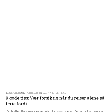
17. OKTOBER 2019 | ARTIKLER
,
HELSE
,
NYHETER
,
REISE
9 gode tips: Vær forsiktig når du reiser alene på
ferie fordi…
Du treffer flere mennesker når du reiser alene. Det er fint – men kan