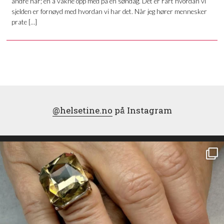
andre har; en å våkne opp med på en søndag. Det er rart hvordan vi
sjelden er fornøyd med hvordan vi har det. Når jeg hører mennesker
prate […]
@helsetine.no
på Instagram