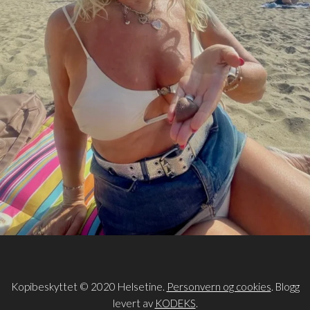
Kopibeskyttet © 2020 Helsetine.
Personvern og cookies
. Blogg
levert av
KODEKS
.