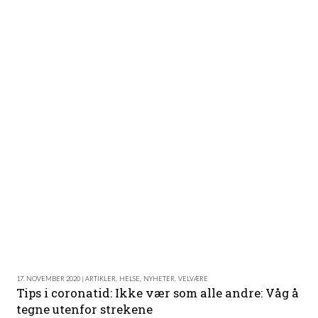
17. NOVEMBER 2020 | ARTIKLER
,
HELSE
,
NYHETER
,
VELVÆRE
Tips i coronatid: Ikke vær som alle andre: Våg å
tegne utenfor strekene