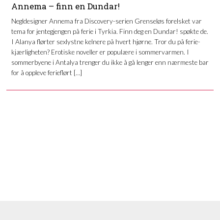
Annema – finn en Dundar!
Negldesigner Annema fra Discovery-serien Grenseløs forelsket var
tema for jentegjengen på ferie i Tyrkia. Finn deg en Dundar! spøkte de.
I Alanya flørter sexlystne kelnere på hvert hjørne. Tror du på ferie-
kjærligheten? Erotiske noveller er populære i sommervarmen. I
sommerbyene i Antalya trenger du ikke å gå lenger enn nærmeste bar
for å oppleve ferieflørt […]