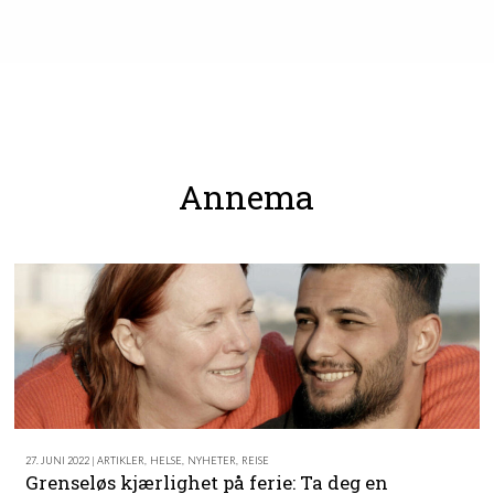
Annema
27. JUNI 2022 | ARTIKLER
,
HELSE
,
NYHETER
,
REISE
Grenseløs kjærlighet på ferie: Ta deg en