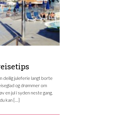
eisetips
 deilig juleferie langt borte
 reiseglad og drømmer om
øv en jul i syden neste gang,
du kan […]